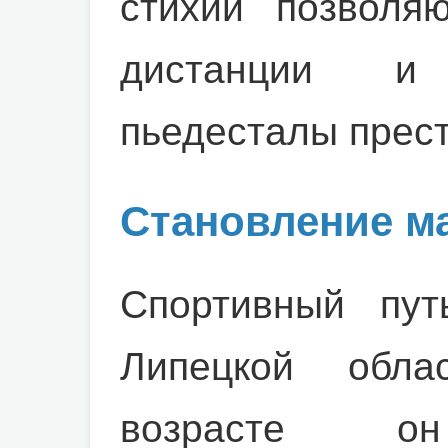
стихии позволя
дистанции и
пьедесталы прес
Становление ма
Спортивный пут
Липецкой обл
возрасте он