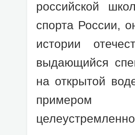
российской шко
спорта России, о
истории отечес
выдающийся спе
на открытой вод
примеро
целеустремленно